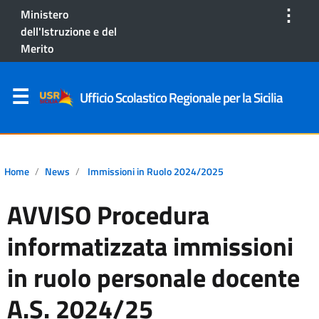
⋮
Ministero
dell'Istruzione e del
Merito
Ufficio Scolastico Regionale per la Sicilia
Home
News
Immissioni in Ruolo 2024/2025
AVVISO Procedura
informatizzata immissioni
in ruolo personale docente
A.S. 2024/25