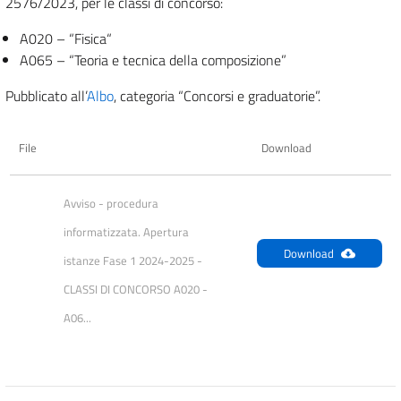
2576/2023, per le classi di concorso:
A020 – “Fisica“
A065 – “Teoria e tecnica della composizione”
Pubblicato all’
Albo
, categoria “Concorsi e graduatorie”.
File
Download
Avviso - procedura 
informatizzata. Apertura 
Download
istanze Fase 1 2024-2025 - 
CLASSI DI CONCORSO A020 - 
A06...