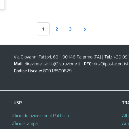
1
2
3
Via Giovanni Fattori, 60 - 90146 Palermo (PA)
|
Tel.:
+39 09
Mail:
direzione-sicilia@istruzione.it
|
PEC:
drsi@postacert.ist
Codice fiscale:
80018500829
L’USR
TR
Ufficio Relazioni con il Pubblico
Alb
Ufficio stampa
Amm