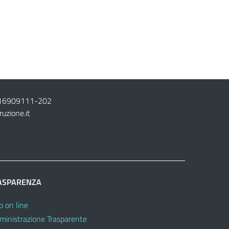
16909111
-
202
ruzione.it
ASPARENZA
o on line
inistrazione Trasparente