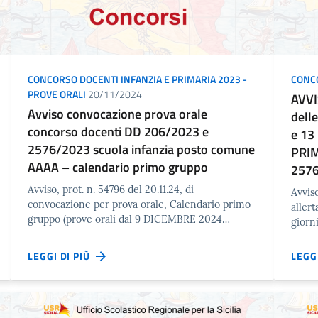
CONCORSO DOCENTI INFANZIA E PRIMARIA 2023 -
CONC
PROVE ORALI
20/11/2024
AVVI
Avviso convocazione prova orale
dell
concorso docenti DD 206/2023 e
e 13
2576/2023 scuola infanzia posto comune
PRI
AAAA – calendario primo gruppo
257
Avviso, prot. n. 54796 del 20.11.24, di
Avviso
convocazione per prova orale, Calendario primo
aller
gruppo (prove orali dal 9 DICEMBRE 2024…
giorn
LEGGI DI PIÙ
LEGG