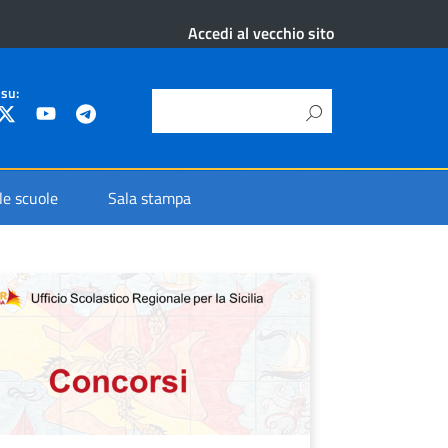
Accedi al vecchio sito
 su:
 le scuole
Sala stampa