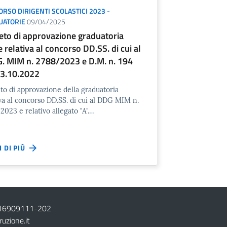
RSO DIRIGENTI SCOLASTICI 2023 -
UATORIE
09/04/2025
eto di approvazione graduatoria
e relativa al concorso DD.SS. di cui al
G. MIM n. 2788/2023 e D.M. n. 194
13.10.2022
to di approvazione della graduatoria
iva al concorso DD.SS. di cui al DDG MIM n.
2023 e relativo allegato "A".…
I DI PIÙ
16909111
-
202
ruzione.it