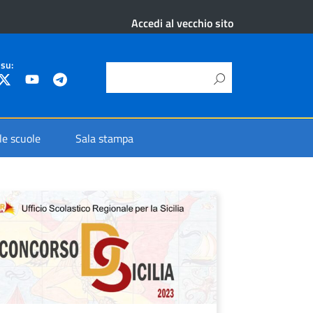
Accedi al vecchio sito
 su:
 le scuole
Sala stampa