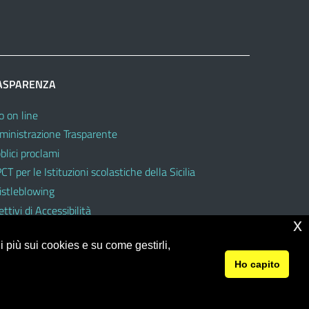
ASPARENZA
o on line
inistrazione Trasparente
blici proclami
CT per le Istituzioni scolastiche della Sicilia
stleblowing
ttivi di Accessibilità
x
 più sui cookies e su come gestirli,
Ho capito
© 2026 Ufficio Scolastico Regionale per la Sicilia