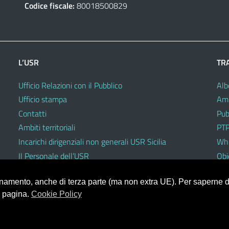
Codice fiscale:
80018500829
L’USR
TR
Ufficio Relazioni con il Pubblico
Alb
Ufficio stampa
Amm
Contatti
Pub
Ambiti territoriali
PTP
Incarichi dirigenziali non generali USR Sicilia
Whi
Il Personale dell’USR
Obie
Codici di comportamento e disciplinari
ionamento, anche di terza parte (ma non extra UE). Per saperne di
a pagina.
Cookie Policy