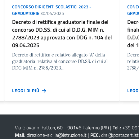
CONCORSO DIRIGENTI SCOLASTICI 2023 -
CONCO
GRADUATORIE
30/04/2025
GRAD
Decreto di rettifica graduatoria finale del
Decr
concorso DD.SS. di cui al D.D.G. MIM n.
final
2788/2023 approvata con DDG n. 104 del
D.D.
09.04.2025
del 
Decreto di rettifica e relativo allegato "A" della
Decre
graduatoria relativa al concorso DD.SS. di cui al
relat
DDG MIM n. 2788/2023…
2788/
LEGGI DI PIÙ
LEGG
Via Giovanni Fattori, 60 - 90146 Palermo (PA)
|
Tel.:
+39 09
Mail:
direzione-sicilia@istruzione.it
|
PEC:
drsi@postacert.ist