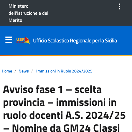
⋮
Ministero
dell'Istruzione e del
Merito
Ufficio Scolastico Regionale per la Sicilia
Home
News
Immissioni in Ruolo 2024/2025
Avviso fase 1 – scelta
provincia – immissioni in
ruolo docenti A.S. 2024/25
– Nomine da GM24 Classi