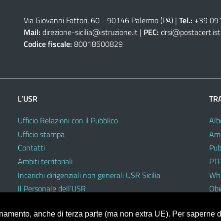
Via Giovanni Fattori, 60 - 90146 Palermo (PA)
|
Tel.:
+39 09
Mail:
direzione-sicilia@istruzione.it
|
PEC:
drsi@postacert.ist
Codice fiscale:
80018500829
L’USR
TR
Ufficio Relazioni con il Pubblico
Alb
Ufficio stampa
Amm
Contatti
Pub
Ambiti territoriali
PTP
Incarichi dirigenziali non generali USR Sicilia
Whi
Il Personale dell’USR
Obie
Codici di comportamento e disciplinari
ionamento, anche di terza parte (ma non extra UE). Per saperne di