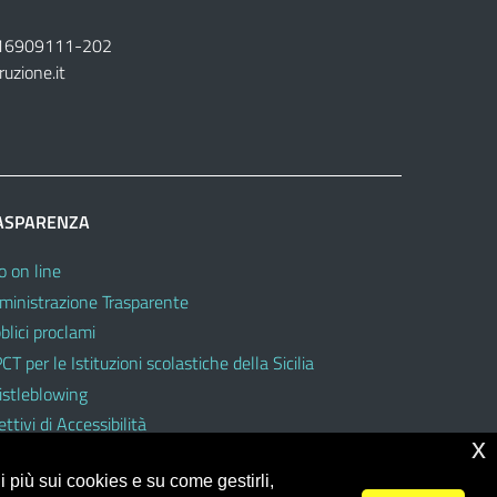
16909111
-
202
ruzione.it
ASPARENZA
o on line
inistrazione Trasparente
blici proclami
CT per le Istituzioni scolastiche della Sicilia
stleblowing
ttivi di Accessibilità
x
 più sui cookies e su come gestirli,