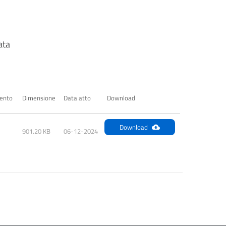
ata
ento
Dimensione
Data atto
Download
Download
901.20 KB
06-12-2024