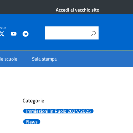
Accedi al vecchio sito
 su:
 le scuole
Sala stampa
Categorie
Immissioni in Ruolo 2024/2025
News