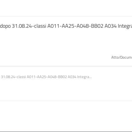
24 dopo 31.08.24-classi A011-AA25-A048-BB02 A034 Integr
Atto/Docum
o 31.08.24-classi A011-AA25-A048-BB02 A034 Integra...