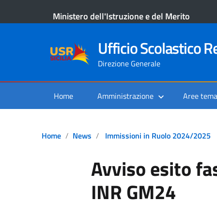
Ministero dell'Istruzione e del Merito
Ufficio Scolastico Re
Direzione Generale
Home
Amministrazione
Aree tema
Home
News
Immissioni in Ruolo 2024/2025
Avviso esito fa
INR GM24