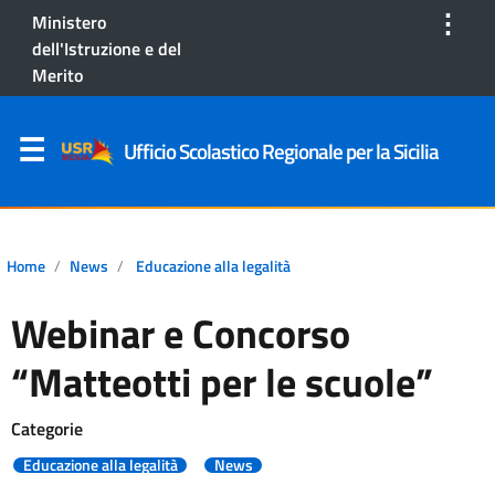
⋮
Ministero
dell'Istruzione e del
Merito
Ufficio Scolastico Regionale per la Sicilia
Home
News
Educazione alla legalità
Webinar e Concorso
“Matteotti per le scuole”
Categorie
Educazione alla legalità
News