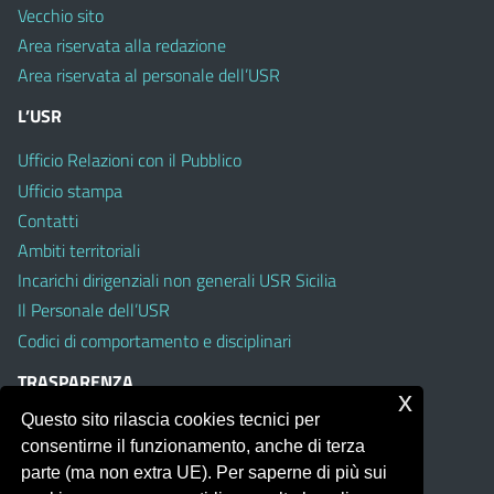
Vecchio sito
Area riservata alla redazione
Area riservata al personale dell’USR
L’USR
Ufficio Relazioni con il Pubblico
Ufficio stampa
Contatti
Ambiti territoriali
Incarichi dirigenziali non generali USR Sicilia
Il Personale dell’USR
Codici di comportamento e disciplinari
TRASPARENZA
x
Questo sito rilascia cookies tecnici per
Albo on line
consentirne il funzionamento, anche di terza
Amministrazione Trasparente
parte (ma non extra UE). Per saperne di più sui
Pubblici proclami