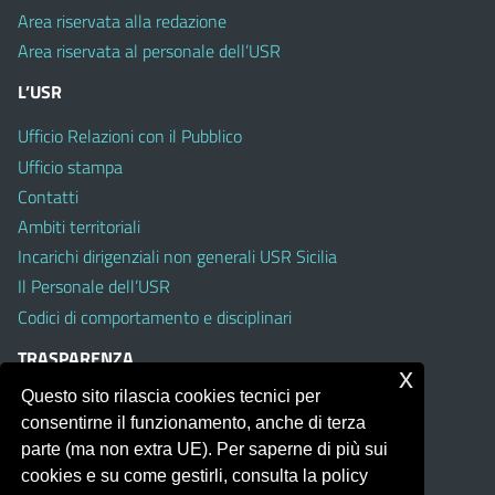
Area riservata alla redazione
Area riservata al personale dell’USR
L’USR
Ufficio Relazioni con il Pubblico
Ufficio stampa
Contatti
Ambiti territoriali
Incarichi dirigenziali non generali USR Sicilia
Il Personale dell’USR
Codici di comportamento e disciplinari
TRASPARENZA
x
Questo sito rilascia cookies tecnici per
Albo on line
consentirne il funzionamento, anche di terza
Amministrazione Trasparente
parte (ma non extra UE). Per saperne di più sui
Pubblici proclami
cookies e su come gestirli, consulta la policy
PTPCT per le Istituzioni scolastiche della Sicilia