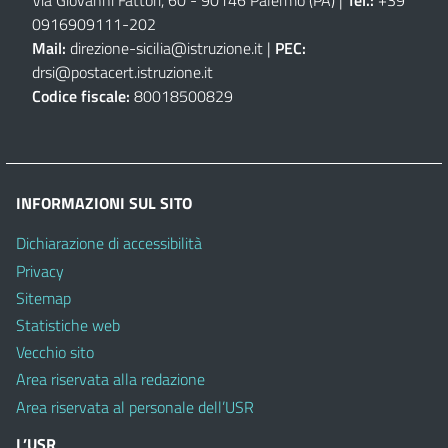
Via Giovanni Fattori, 60 - 90146 Palermo (PA)
|
Tel.:
+39
0916909111
-
202
Mail:
direzione-sicilia@istruzione.it
|
PEC:
drsi@postacert.istruzione.it
Codice fiscale:
80018500829
INFORMAZIONI SUL SITO
Dichiarazione di accessibilità
Privacy
Sitemap
Statistiche web
Vecchio sito
Area riservata alla redazione
Area riservata al personale dell’USR
L’USR