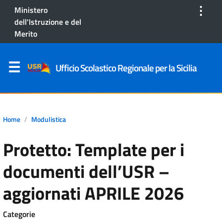
⋮
Ministero
dell'Istruzione e del
Merito
Ufficio Scolastico Regionale per la Sicilia
Home
Modulistica
Protetto: Template per i
documenti dell’USR –
aggiornati APRILE 2026
Categorie