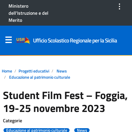
⋮
Ministero
dell'Istruzione e del
Merito
Ufficio Scolastico Regionale per la Sicilia
Home
Progetti educativi
News
Educazione al patrimonio culturale
Student Film Fest – Foggia,
19-25 novembre 2023
Categorie
Educazione al patrimonio culturale
News