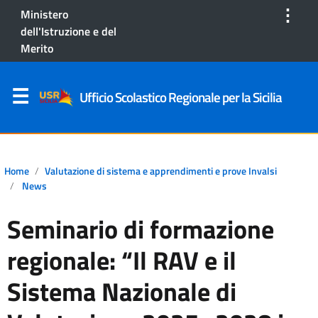
⋮
Ministero
dell'Istruzione e del
Merito
Ufficio Scolastico Regionale per la Sicilia
Home
Valutazione di sistema e apprendimenti e prove Invalsi
News
Seminario di formazione
regionale: “Il RAV e il
Sistema Nazionale di