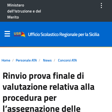
⋮
Ministero
dell'Istruzione e del
Merito
Ufficio Scolastico Regionale per la Sicilia
Home
Personale ATA
News
Concorsi ATA
Rinvio prova finale di
valutazione relativa alla
procedura per
l’assegnazione delle