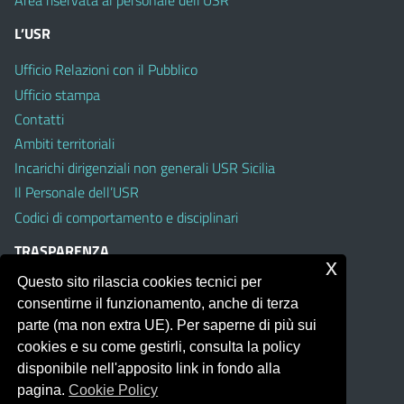
Area riservata al personale dell’USR
L’USR
Ufficio Relazioni con il Pubblico
Ufficio stampa
Contatti
Ambiti territoriali
Incarichi dirigenziali non generali USR Sicilia
Il Personale dell’USR
Codici di comportamento e disciplinari
TRASPARENZA
x
Questo sito rilascia cookies tecnici per
Albo on line
consentirne il funzionamento, anche di terza
Amministrazione Trasparente
parte (ma non extra UE). Per saperne di più sui
Pubblici proclami
cookies e su come gestirli, consulta la policy
PTPCT per le Istituzioni scolastiche della Sicilia
disponibile nell'apposito link in fondo alla
Whistleblowing
pagina.
Cookie Policy