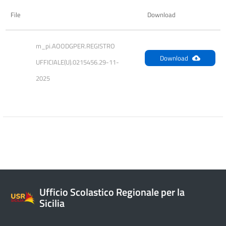
File
Download
m_pi.AOODGPER.REGISTRO 
Download
UFFICIALE(U).0215456.29-11-
2025
Ufficio Scolastico Regionale per la
Sicilia