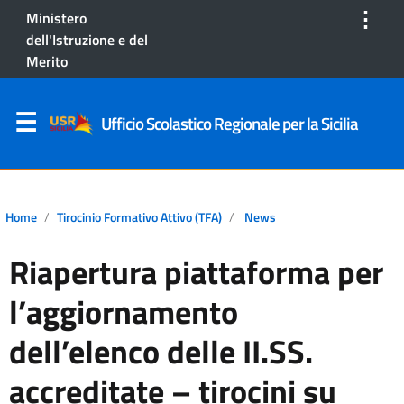
⋮
Ministero
dell'Istruzione e del
Merito
Ufficio Scolastico Regionale per la Sicilia
Home
Tirocinio Formativo Attivo (TFA)
News
Riapertura piattaforma per
l’aggiornamento
dell’elenco delle II.SS.
accreditate – tirocini su