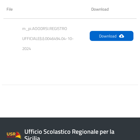
File
Download
m_pi.AOODRSI.REGISTRO 
Download
UFFICIALE(U).0046494.04-10-
2024
Ufficio Scolastico Regionale per la
Sicilia