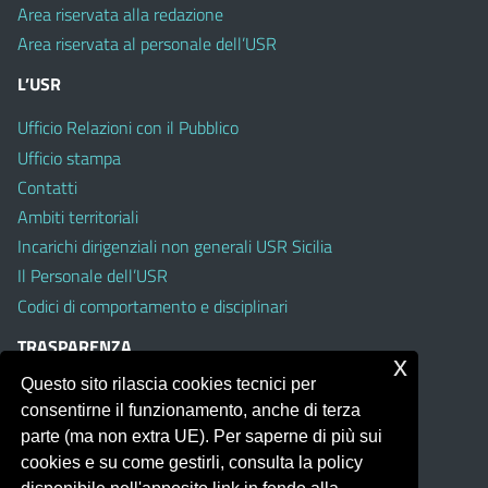
Area riservata alla redazione
Area riservata al personale dell’USR
L’USR
Ufficio Relazioni con il Pubblico
Ufficio stampa
Contatti
Ambiti territoriali
Incarichi dirigenziali non generali USR Sicilia
Il Personale dell’USR
Codici di comportamento e disciplinari
TRASPARENZA
x
Questo sito rilascia cookies tecnici per
Albo on line
consentirne il funzionamento, anche di terza
Amministrazione Trasparente
parte (ma non extra UE). Per saperne di più sui
Pubblici proclami
cookies e su come gestirli, consulta la policy
PTPCT per le Istituzioni scolastiche della Sicilia