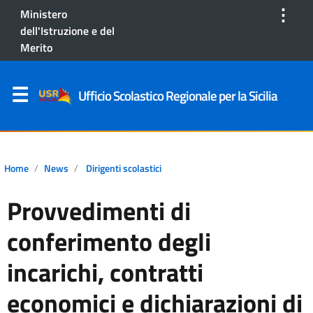
⋮
Ministero
dell'Istruzione e del
Merito
Ufficio Scolastico Regionale per la Sicilia
Home
News
Dirigenti scolastici
Provvedimenti di
conferimento degli
incarichi, contratti
economici e dichiarazioni di