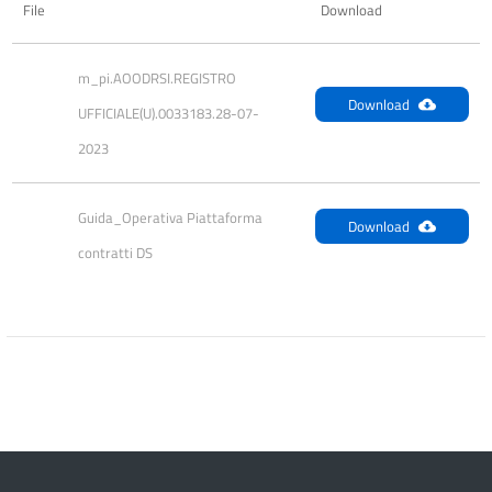
File
Download
m_pi.AOODRSI.REGISTRO 
Download
UFFICIALE(U).0033183.28-07-
2023
Guida_Operativa Piattaforma 
Download
contratti DS