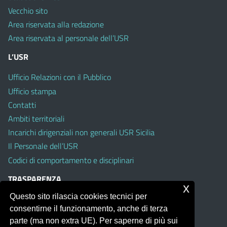
Vecchio sito
Area riservata alla redazione
Area riservata al personale dell’USR
L’USR
Ufficio Relazioni con il Pubblico
Ufficio stampa
Contatti
Ambiti territoriali
Incarichi dirigenziali non generali USR Sicilia
Il Personale dell’USR
Codici di comportamento e disciplinari
TRASPARENZA
x
Questo sito rilascia cookies tecnici per
Albo on line
consentirne il funzionamento, anche di terza
Amministrazione Trasparente
parte (ma non extra UE). Per saperne di più sui
Pubblici proclami