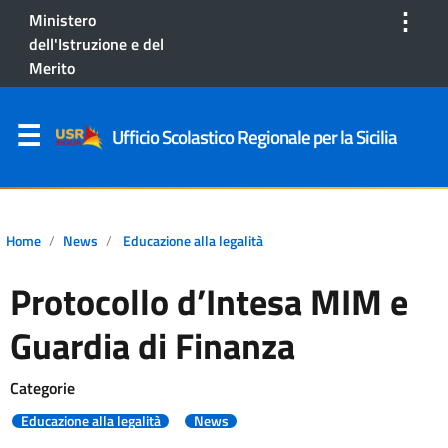
⋮
Ministero
dell'Istruzione e del
Merito
Ufficio Scolastico Regionale per la Sicilia
Home
News
Educazione alla legalità
Protocollo d’Intesa MIM e
Guardia di Finanza
Categorie
Educazione alla legalità
News