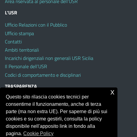
Area riservata al personale dell’USR
L’USR
Ufficio Relazioni con il Pubblico
Ufficio stampa
Contatti
Ambiti territoriali
Incarichi dirigenziali non generali USR Sicilia
Il Personale dell’USR
Codici di comportamento e disciplinari
TRASPARENZA
x
Questo sito rilascia cookies tecnici per
Albo on line
consentirne il funzionamento, anche di terza
Amministrazione Trasparente
parte (ma non extra UE). Per saperne di più sui
Pubblici proclami
cookies e su come gestirli, consulta la policy
PTPCT per le Istituzioni scolastiche della Sicilia
disponibile nell'apposito link in fondo alla
Whistleblowing
pagina.
Cookie Policy