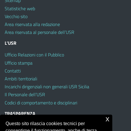
Sitemap
Statistiche web
Vecchio sito
Area riservata alla redazione
Area riservata al personale dell’USR
L’USR
Ufficio Relazioni con il Pubblico
Ufficio stampa
Contatti
Ambiti territoriali
Incarichi dirigenziali non generali USR Sicilia
Il Personale dell’USR
Codici di comportamento e disciplinari
TRASPARENZA
x
Questo sito rilascia cookies tecnici per
Albo on line
consentirne il funzionamento, anche di terza