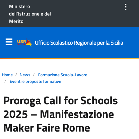
⋮
Ministero
dell'Istruzione e del
Merito
Ufficio Scolastico Regionale per la Sicilia
Home
News
Formazione Scuola-Lavoro
Eventi e proposte formative
Proroga Call for Schools
2025 – Manifestazione
Maker Faire Rome