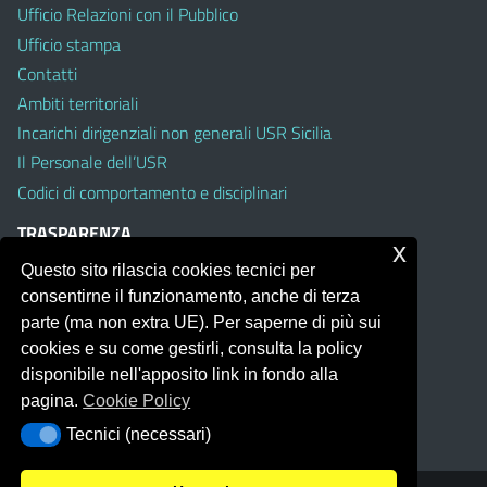
Ufficio Relazioni con il Pubblico
Ufficio stampa
Contatti
Ambiti territoriali
Incarichi dirigenziali non generali USR Sicilia
Il Personale dell’USR
Codici di comportamento e disciplinari
TRASPARENZA
x
Questo sito rilascia cookies tecnici per
Albo on line
consentirne il funzionamento, anche di terza
Amministrazione Trasparente
parte (ma non extra UE). Per saperne di più sui
Pubblici proclami
cookies e su come gestirli, consulta la policy
PTPCT per le Istituzioni scolastiche della Sicilia
disponibile nell'apposito link in fondo alla
Whistleblowing
pagina.
Cookie Policy
Obiettivi di Accessibilità
Tecnici (necessari)
Tecnici (necessari)