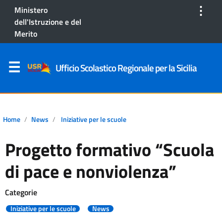
⋮
Ministero
dell'Istruzione e del
Merito
Ufficio Scolastico Regionale per la Sicilia
Home
News
Iniziative per le scuole
Progetto formativo “Scuola
di pace e nonviolenza”
Categorie
Iniziative per le scuole
News