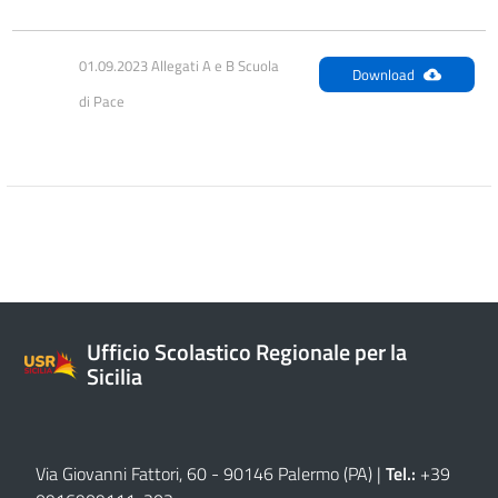
01.09.2023 Allegati A e B Scuola 
Download
di Pace
Ufficio Scolastico Regionale per la
Sicilia
Via Giovanni Fattori, 60 - 90146 Palermo (PA)
|
Tel.:
+39