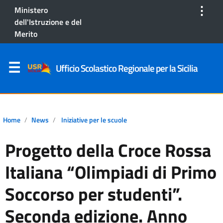
⋮
Ministero
dell'Istruzione e del
Merito
Ufficio Scolastico Regionale per la Sicilia
Home
News
Iniziative per le scuole
Progetto della Croce Rossa
Italiana “Olimpiadi di Primo
Soccorso per studenti”.
Seconda edizione. Anno