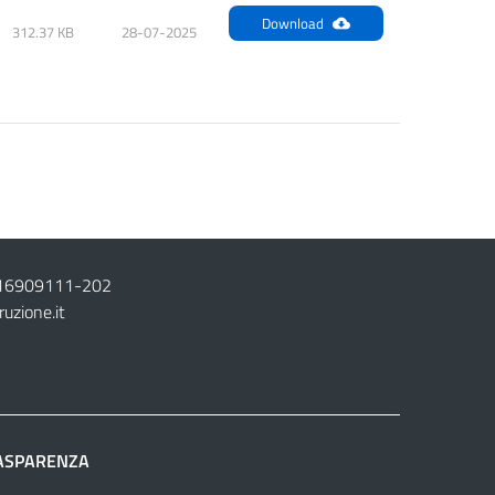
Download
312.37 KB
28-07-2025
16909111
-
202
ruzione.it
ASPARENZA