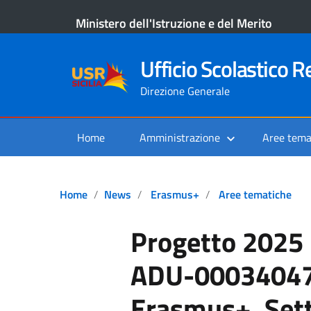
Ministero dell'Istruzione e del Merito
Ufficio Scolastico Re
Direzione Generale
Home
Amministrazione
Aree tema
Home
News
Erasmus+
Aree tematiche
Progetto 2025
ADU-00034047
Erasmus+, Set