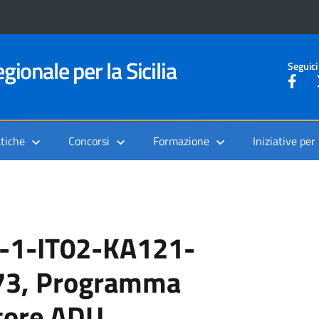
gionale per la Sicilia
Seguici
tiche
Concorsi
Formazione
Iniziative per
 -1-IT02-KA121-
3, Programma
tore ADU.