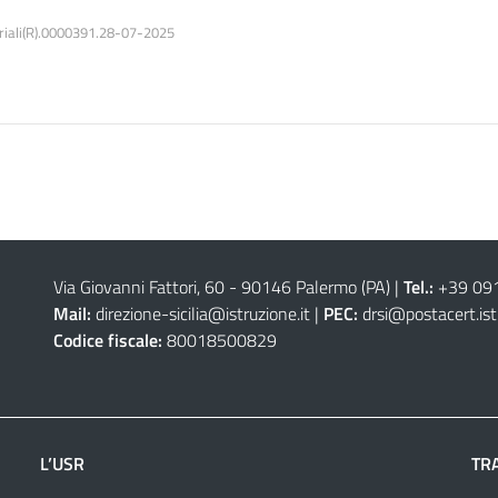
riali(R).0000391.28-07-2025
Via Giovanni Fattori, 60 - 90146 Palermo (PA)
|
Tel.:
+39 09
Mail:
direzione-sicilia@istruzione.it
|
PEC:
drsi@postacert.ist
Codice fiscale:
80018500829
L’USR
TR