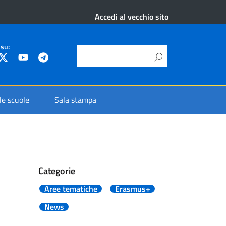
Accedi al vecchio sito
 su:
 le scuole
Sala stampa
Categorie
Aree tematiche
Erasmus+
News