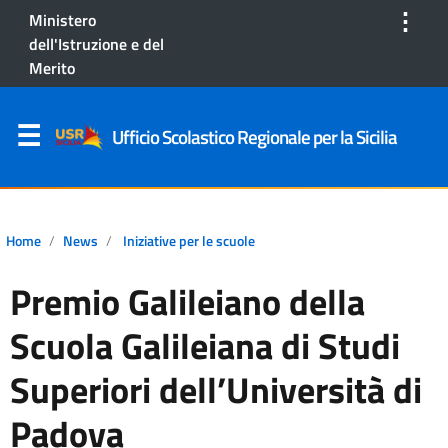
⋮
Ministero
dell'Istruzione e del
Merito
Ufficio Scolastico Regionale per la Sicilia
Home
News
Iniziative per le scuole
Premio Galileiano della
Scuola Galileiana di Studi
Superiori dell’Università di
Padova