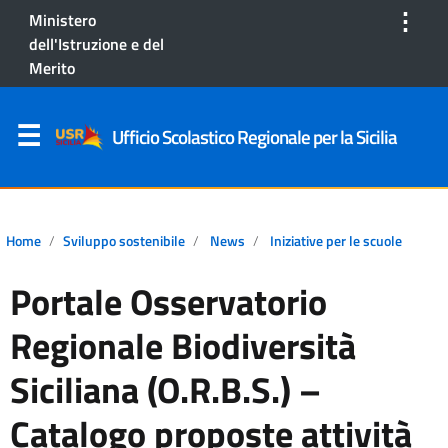
⋮
Ministero
dell'Istruzione e del
Merito
Ufficio Scolastico Regionale per la Sicilia
Home
Sviluppo sostenibile
News
Iniziative per le scuole
Portale Osservatorio
Regionale Biodiversità
Siciliana (O.R.B.S.) –
Catalogo proposte attività