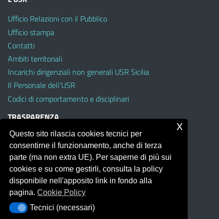
Ufficio Relazioni con il Pubblico
Ufficio stampa
Contatti
Ambiti territoriali
Incarichi dirigenziali non generali USR Sicilia
Il Personale dell’USR
Codici di comportamento e disciplinari
TRASPARENZA
x
Questo sito rilascia cookies tecnici per
Albo on line
consentirne il funzionamento, anche di terza
Amministrazione Trasparente
parte (ma non extra UE). Per saperne di più sui
Pubblici proclami
cookies e su come gestirli, consulta la policy
PTPCT per le Istituzioni scolastiche della Sicilia
disponibile nell'apposito link in fondo alla
Whistleblowing
pagina.
Cookie Policy
Obiettivi di Accessibilità
Tecnici (necessari)
Tecnici (necessari)