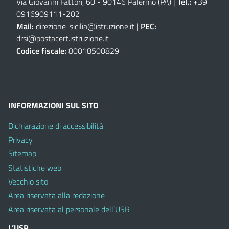
Via Giovanni Fattori, 60 - 90146 Palermo (PA)
|
Tel.:
+39
0916909111
-
202
Mail:
direzione-sicilia@istruzione.it
|
PEC:
drsi@postacert.istruzione.it
Codice fiscale:
80018500829
INFORMAZIONI SUL SITO
Dichiarazione di accessibilità
Privacy
Sitemap
Statistiche web
Vecchio sito
Area riservata alla redazione
Area riservata al personale dell’USR
L’USR