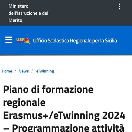
⋮
Ministero
dell'Istruzione e del
Merito
Ufficio Scolastico Regionale per la Sicilia
Home
News
eTwinning
Piano di formazione
regionale
Erasmus+/eTwinning 2024
– Programmazione attività