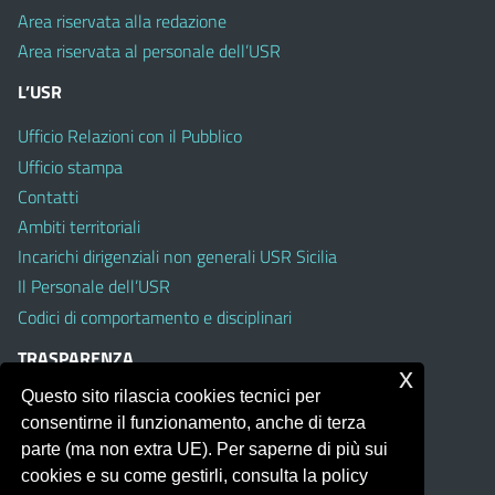
Area riservata alla redazione
Area riservata al personale dell’USR
L’USR
Ufficio Relazioni con il Pubblico
Ufficio stampa
Contatti
Ambiti territoriali
Incarichi dirigenziali non generali USR Sicilia
Il Personale dell’USR
Codici di comportamento e disciplinari
TRASPARENZA
x
Questo sito rilascia cookies tecnici per
Albo on line
consentirne il funzionamento, anche di terza
Amministrazione Trasparente
parte (ma non extra UE). Per saperne di più sui
Pubblici proclami
cookies e su come gestirli, consulta la policy
PTPCT per le Istituzioni scolastiche della Sicilia