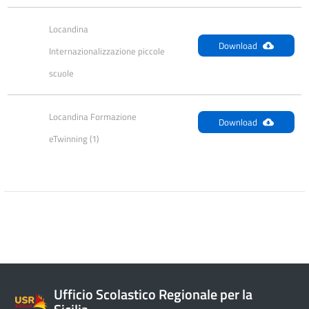
Locandina 
Download
Internazionalizzazione piccole 
scuole
Locandina Formazione 
Download
eTwinning (1)
Ufficio Scolastico Regionale per la