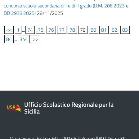
concorso scuola secondaria di I e di II grado (D.M. 206.2023 e
DD 2938.2025)
28/11/2025
<<
1
...
74
75
76
77
78
79
80
81
82
83
84
...
344
>>
Ufficio Scolastico Regionale per la
Sicilia
Via Giovanni Fattori, 60 - 90146 Palermo (PA)
|
Tel.:
+39