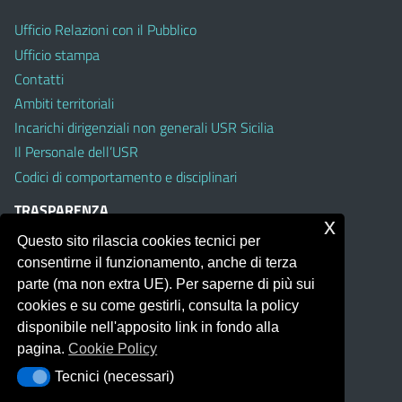
Ufficio Relazioni con il Pubblico
Ufficio stampa
Contatti
Ambiti territoriali
Incarichi dirigenziali non generali USR Sicilia
Il Personale dell’USR
Codici di comportamento e disciplinari
TRASPARENZA
x
Questo sito rilascia cookies tecnici per
Albo on line
consentirne il funzionamento, anche di terza
Amministrazione Trasparente
parte (ma non extra UE). Per saperne di più sui
Pubblici proclami
cookies e su come gestirli, consulta la policy
PTPCT per le Istituzioni scolastiche della Sicilia
disponibile nell'apposito link in fondo alla
Whistleblowing
pagina.
Cookie Policy
Obiettivi di Accessibilità
Tecnici (necessari)
Tecnici (necessari)