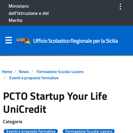
⋮
Ministero
dell'Istruzione e del
Merito
Ufficio Scolastico Regionale per la Sicilia
Home
News
Formazione Scuola-Lavoro
Eventi e proposte formative
PCTO Startup Your Life
UniCredit
Categorie
Eventi e proposte formative
Formazione Scuola-Lavoro