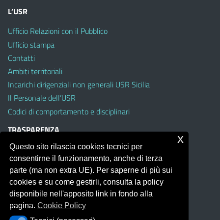
L’USR
Ufficio Relazioni con il Pubblico
Ufficio stampa
Contatti
Ambiti territoriali
Incarichi dirigenziali non generali USR Sicilia
Il Personale dell’USR
Codici di comportamento e disciplinari
TRASPARENZA
x
Questo sito rilascia cookies tecnici per
Albo on line
consentirne il funzionamento, anche di terza
Amministrazione Trasparente
parte (ma non extra UE). Per saperne di più sui
Pubblici proclami
cookies e su come gestirli, consulta la policy
PTPCT per le Istituzioni scolastiche della Sicilia
disponibile nell'apposito link in fondo alla
Whistleblowing
pagina.
Cookie Policy
Obiettivi di Accessibilità