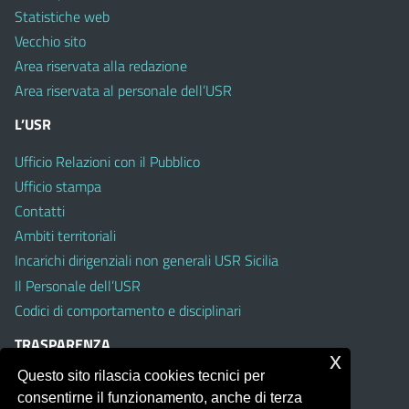
Statistiche web
Vecchio sito
Area riservata alla redazione
Area riservata al personale dell’USR
L’USR
Ufficio Relazioni con il Pubblico
Ufficio stampa
Contatti
Ambiti territoriali
Incarichi dirigenziali non generali USR Sicilia
Il Personale dell’USR
Codici di comportamento e disciplinari
TRASPARENZA
x
Questo sito rilascia cookies tecnici per
Albo on line
consentirne il funzionamento, anche di terza
Amministrazione Trasparente