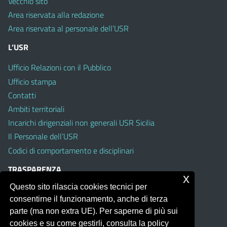
Vecchio sito
Area riservata alla redazione
Area riservata al personale dell’USR
L’USR
Ufficio Relazioni con il Pubblico
Ufficio stampa
Contatti
Ambiti territoriali
Incarichi dirigenziali non generali USR Sicilia
Il Personale dell’USR
Codici di comportamento e disciplinari
TRASPARENZA
x
Questo sito rilascia cookies tecnici per
Albo on line
consentirne il funzionamento, anche di terza
Amministrazione Trasparente
parte (ma non extra UE). Per saperne di più sui
Pubblici proclami
cookies e su come gestirli, consulta la policy