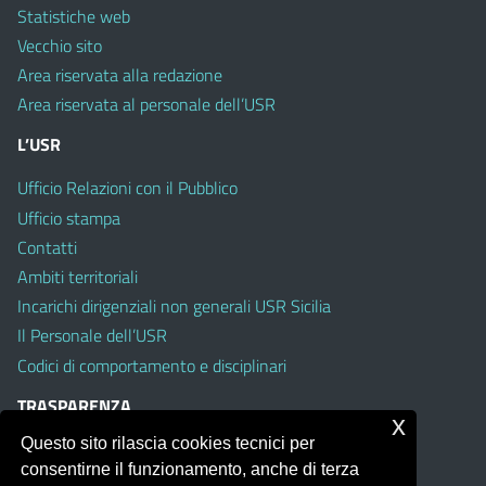
Statistiche web
Vecchio sito
Area riservata alla redazione
Area riservata al personale dell’USR
L’USR
Ufficio Relazioni con il Pubblico
Ufficio stampa
Contatti
Ambiti territoriali
Incarichi dirigenziali non generali USR Sicilia
Il Personale dell’USR
Codici di comportamento e disciplinari
TRASPARENZA
x
Questo sito rilascia cookies tecnici per
Albo on line
consentirne il funzionamento, anche di terza
Amministrazione Trasparente