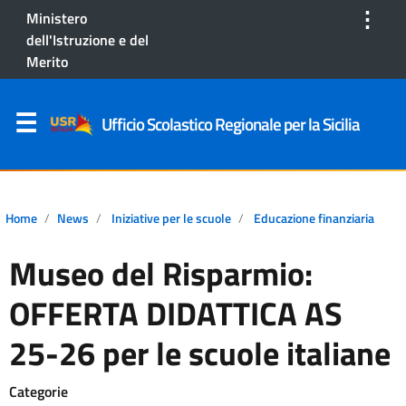
⋮
Ministero
dell'Istruzione e del
Merito
Ufficio Scolastico Regionale per la Sicilia
Home
News
Iniziative per le scuole
Educazione finanziaria
Museo del Risparmio:
OFFERTA DIDATTICA AS
25-26 per le scuole italiane
Categorie