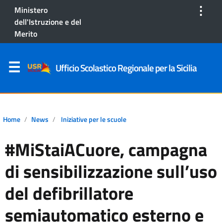
⋮
Ministero
dell'Istruzione e del
Merito
Ufficio Scolastico Regionale per la Sicilia
Home
News
Iniziative per le scuole
#MiStaiACuore, campagna
di sensibilizzazione sull’uso
del defibrillatore
semiautomatico esterno e