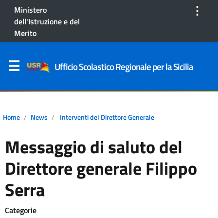
⋮
Ministero
dell'Istruzione e del
Merito
Ufficio Scolastico Regionale per la Sicilia
Home
News
Interventi del Direttore Generale
Messaggio di saluto del
Direttore generale Filippo
Serra
Categorie