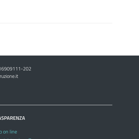
16909111
-
202
ruzione.it
ASPARENZA
o on line