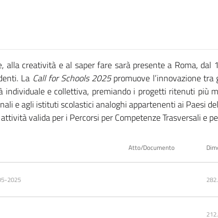
, alla creatività e al saper fare sarà presente a Roma, dal
denti. La
Call for Schools 2025
promuove l’innovazione tra gli
tà individuale e collettiva, premiando i progetti ritenuti più 
ali e agli istituti scolastici analoghi appartenenti ai Paesi d
attività valida per i Percorsi per Competenze Trasversali e p
Atto/Documento
Dim
05-2025
282
212