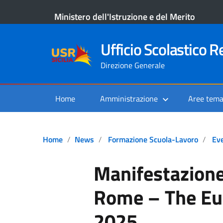
Ministero dell'Istruzione e del Merito
Ufficio Scolastico Re
Direzione Generale
Home
Amministrazione
Aree tema
Home
News
Formazione Scuola-Lavoro
Eve
Manifestazione
Rome – The Eu
2025