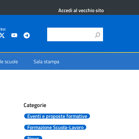
Accedi al vecchio sito
 su:
 le scuole
Sala stampa
Categorie
Eventi e proposte formative
Formazione Scuola-Lavoro
News