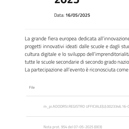
Data:
16/05/2025
La grande fiera europea dedicata all’innovazione
progetti innovativi ideati dalle scuole e dagli stu
cultura digitale e lo sviluppo dell’imprenditoriali
tutte le scuole secondarie di secondo grado nazion
La partecipazione all’evento è riconosciuta come 
File
m_pi.AOODRSI.REGISTRO UFFICIALE(U).0023346.16-
Nota prot. 954 del 07-05-2025 (003)