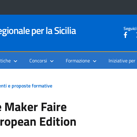
gionale per la Sicilia
Seguici
tiche
Concorsi
Formazione
Iniziative per
nti e proposte formative
 Maker Faire
ropean Edition