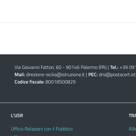
Via Giovanni Fattori, 60 - 90146 Palermo (PA)
|
Tel.:
+39 09
Mail:
direzione-sicilia@istruzione.it
|
PEC:
drsi@postacert.ist
Codice fiscale:
80018500829
L’USR
TR
Ufficio Relazioni con il Pubblico
Alb