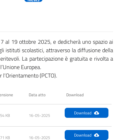
 17 al 19 ottobre 2025, e dedicherà uno spazio ai
 istituti scolastici, attraverso la diffusione della
meritevoli. La partecipazione è gratuita e rivolta a
ell’Unione Europea.
er l’Orientamento (PCTO).
ensione
Data atto
Download
Download
.54 KB
16-05-2025
Download
.71 KB
16-05-2025