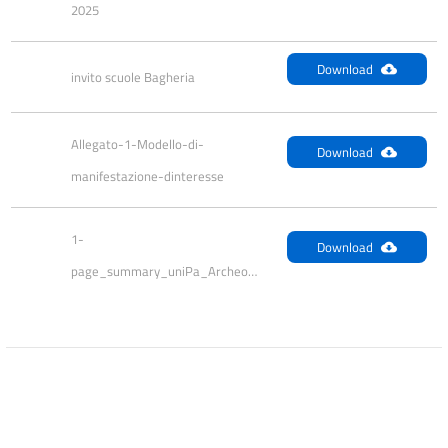
2025
Download
invito scuole Bagheria
Allegato-1-Modello-di-
Download
manifestazione-dinteresse
1-
Download
page_summary_uniPa_Archeology_in_Sicily