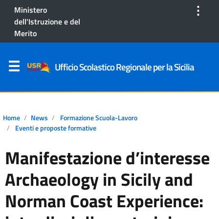
⋮
Ministero
dell'Istruzione e del
Merito
Ufficio Scolastico Regionale per la Sicilia
Home
News
Formazione Scuola-Lavoro
Eventi e proposte formative
Manifestazione d’interesse
Archaeology in Sicily and
Norman Coast Experience: