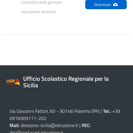
Locandina della giornata 
Download
educazione sanitaria
Ufficio Scolastico Regionale per la
Sicilia
Via Giovanni Fattori, 60 - 90146 Palermo (PA)
|
Tel.:
+39
0916909111
-
202
Mail:
direzione-sicilia@istruzione.it
|
PEC:
drsi@postacert.istruzione.it