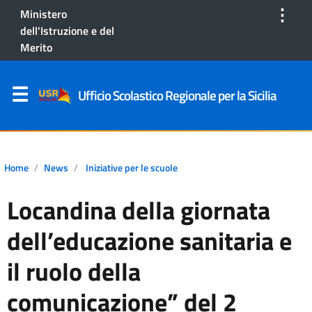
⋮
Ministero
dell'Istruzione e del
Merito
Ufficio Scolastico Regionale per la Sicilia
Home
News
Iniziative per le scuole
Locandina della giornata
dell’educazione sanitaria e
il ruolo della
comunicazione” del 2