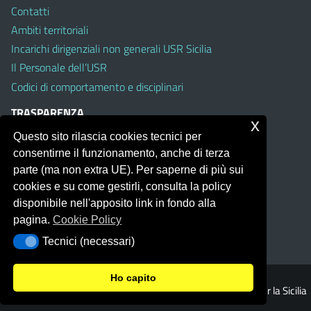
Contatti
Ambiti territoriali
Incarichi dirigenziali non generali USR Sicilia
Il Personale dell’USR
Codici di comportamento e disciplinari
TRASPARENZA
x
Questo sito rilascia cookies tecnici per
Albo on line
consentirne il funzionamento, anche di terza
Amministrazione Trasparente
parte (ma non extra UE). Per saperne di più sui
Pubblici proclami
cookies e su come gestirli, consulta la policy
PTPCT per le Istituzioni scolastiche della Sicilia
disponibile nell'apposito link in fondo alla
Whistleblowing
pagina.
Cookie Policy
Obiettivi di Accessibilità
Tecnici (necessari)
Tecnici (necessari)
Ho capito
© 2026 Ufficio Scolastico Regionale per la Sicilia