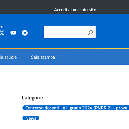
Accedi al vecchio sito
 su:
 le scuole
Sala stampa
Categorie
Concorso docenti I e II grado 2024 (PNRR 2) - prove 
News