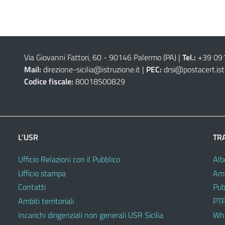
Via Giovanni Fattori, 60 - 90146 Palermo (PA)
|
Tel.:
+39 09
Mail:
direzione-sicilia@istruzione.it
|
PEC:
drsi@postacert.ist
Codice fiscale:
80018500829
L’USR
TR
Ufficio Relazioni con il Pubblico
Alb
Ufficio stampa
Amm
Contatti
Pub
Ambiti territoriali
PTP
Incarichi dirigenziali non generali USR Sicilia
Whi