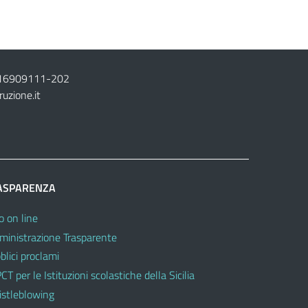
16909111
-
202
ruzione.it
ASPARENZA
o on line
inistrazione Trasparente
blici proclami
CT per le Istituzioni scolastiche della Sicilia
stleblowing