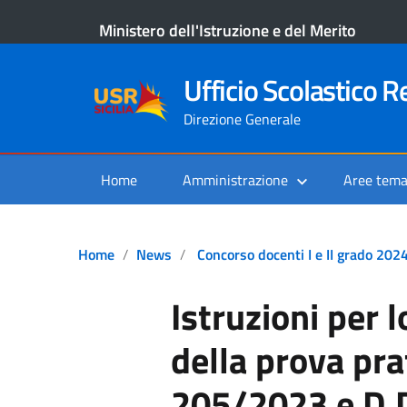
Ministero dell'Istruzione e del Merito
Ufficio Scolastico Re
Direzione Generale
Home
Amministrazione
Aree tema
Home
News
Concorso docenti I e II grado 202
Istruzioni per 
della prova pr
205/2023 e D.