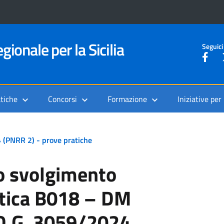
gionale per la Sicilia
Seguici
tiche
Concorsi
Formazione
Iniziative per
4 (PNRR 2) - prove pratiche
lo svolgimento
atica B018 – DM
D.G. 3059/2024