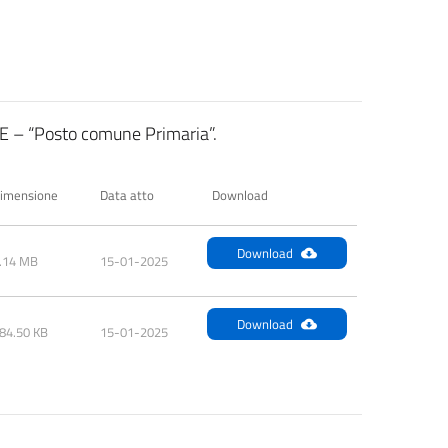
EEEE – “Posto comune Primaria”.
imensione
Data atto
Download
Download
.14 MB
15-01-2025
Download
84.50 KB
15-01-2025