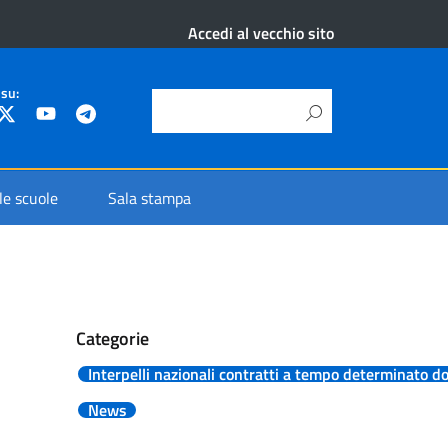
Accedi al vecchio sito
 su:
 le scuole
Sala stampa
Categorie
Interpelli nazionali contratti a tempo determinato d
News