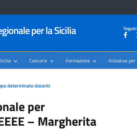
gionale per la Sicilia
Seguici
tiche
Concorsi
Formazione
Iniziative per
tempo determinato docenti
onale per
EEEE – Margherita