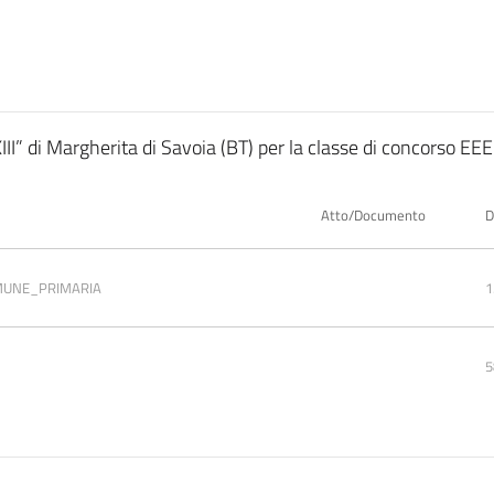
XIII” di Margherita di Savoia (BT) per la classe di concorso 
Atto/Documento
D
OMUNE_PRIMARIA
1
5