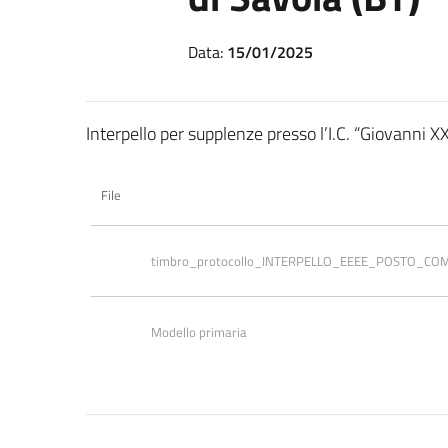
Data:
15/01/2025
Interpello per supplenze presso l’I.C. “Giovanni X
File
timbro_protocollo_INTERPELLO_EEEE_POSTO_C
Modello primaria