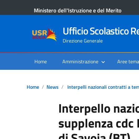
Ministero dell'Istruzione e del Merito
Ufficio Scolastico Re
Direzione Generale
Home
Amministrazione
Aree tema
Home
News
Interpelli nazionali contratti a 
Interpello nazi
supplenza cdc 
di Savoia (BT)