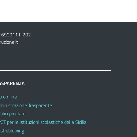
16909111
-
202
ruzione.it
ASPARENZA
o on line
inistrazione Trasparente
blici proclami
CT per le Istituzioni scolastiche della Sicilia
stleblowing