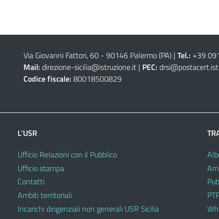
Via Giovanni Fattori, 60 - 90146 Palermo (PA)
|
Tel.:
+39 09
Mail:
direzione-sicilia@istruzione.it
|
PEC:
drsi@postacert.ist
Codice fiscale:
80018500829
L’USR
TR
Ufficio Relazioni con il Pubblico
Alb
Ufficio stampa
Amm
Contatti
Pub
Ambiti territoriali
PTP
Incarichi dirigenziali non generali USR Sicilia
Whi