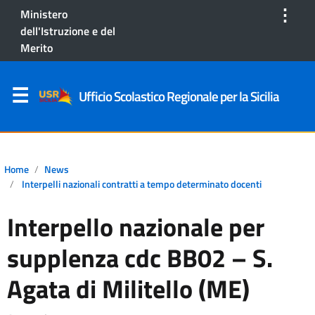
⋮
Ministero
dell'Istruzione e del
Merito
Ufficio Scolastico Regionale per la Sicilia
Home
News
Interpelli nazionali contratti a tempo determinato docenti
Interpello nazionale per
supplenza cdc BB02 – S.
Agata di Militello (ME)