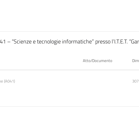
1 – “Scienze e tecnologie informatiche” presso l’I.T.E.T. “Gar
Atto/Documento
Dim
he (A041)
307