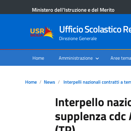
Ministero dell'Istruzione e del Merito
Ufficio Scolastico Re
Direzione Generale
Home
Amministrazione
Aree tema
Home
News
Interpelli nazionali contratti a 
Interpello nazi
supplenza cdc
(TP)