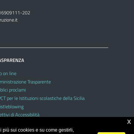
16909111
-
202
ruzione.it
ASPARENZA
o on line
inistrazione Trasparente
blici proclami
CT per le Istituzioni scolastiche della Sicilia
stleblowing
ttivi di Accessibilità
x
 più sui cookies e su come gestirli,