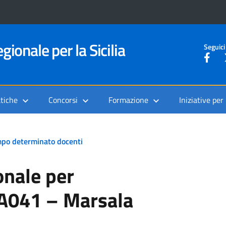
gionale per la Sicilia
Seguici
tiche
Concorsi
Formazione
Iniziative per
tempo determinato docenti
onale per
 A041 – Marsala