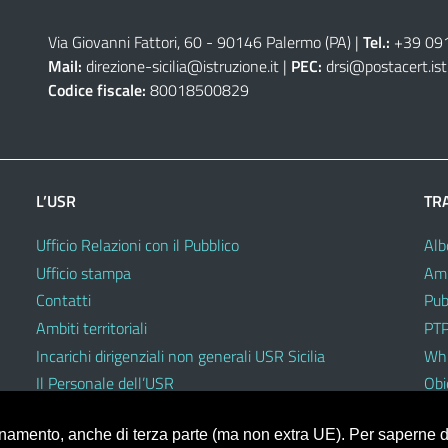
Via Giovanni Fattori, 60 - 90146 Palermo (PA)
|
Tel.:
+39 09
Mail:
direzione-sicilia@istruzione.it
|
PEC:
drsi@postacert.ist
Codice fiscale:
80018500829
L’USR
TR
Ufficio Relazioni con il Pubblico
Alb
Ufficio stampa
Amm
Contatti
Pub
Ambiti territoriali
PTP
Incarichi dirigenziali non generali USR Sicilia
Whi
Il Personale dell’USR
Obie
Codici di comportamento e disciplinari
ionamento, anche di terza parte (ma non extra UE). Per saperne di