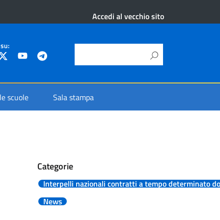
Accedi al vecchio sito
 su:
 le scuole
Sala stampa
Categorie
Interpelli nazionali contratti a tempo determinato d
News