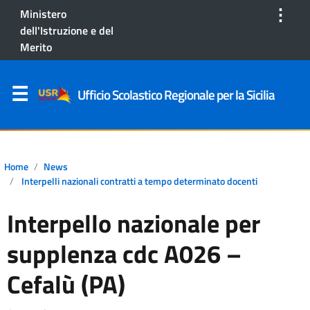
⋮
Ministero
dell'Istruzione e del
Merito
Ufficio Scolastico Regionale per la Sicilia
Home
News
Interpelli nazionali contratti a tempo determinato docenti
Interpello nazionale per
supplenza cdc A026 –
Cefalù (PA)