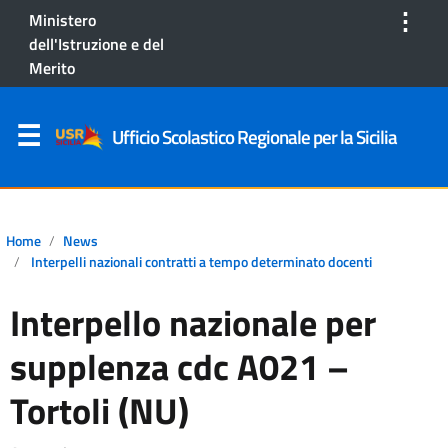
⋮
Ministero
dell'Istruzione e del
Merito
Ufficio Scolastico Regionale per la Sicilia
Home
News
Interpelli nazionali contratti a tempo determinato docenti
Interpello nazionale per
supplenza cdc A021 –
Tortoli (NU)