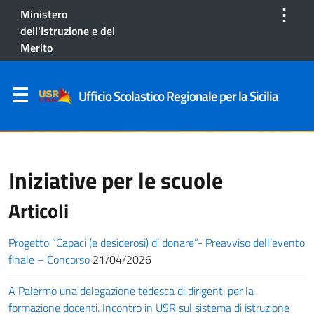
⋮
Ministero
dell'Istruzione e del
Merito
Ufficio Scolastico Regionale per la Sicilia
Iniziative per le scuole
Articoli
Progetto “Capaci (e desiderosi) di donare”- Preavviso dell’evento
finale – Concorso
21/04/2026
A Palermo una delegazione tedesca di dirigenti per la
formazione docenti. Incontro in USR sul sistema di istruzione