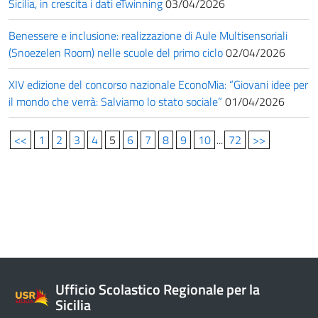
Sicilia, in crescita i dati eTwinning
03/04/2026
Benessere e inclusione: realizzazione di Aule Multisensoriali
(Snoezelen Room) nelle scuole del primo ciclo
02/04/2026
XIV edizione del concorso nazionale EconoMia: “Giovani idee per
il mondo che verrà: Salviamo lo stato sociale”
01/04/2026
<<
1
2
3
4
5
6
7
8
9
10
...
72
>>
Ufficio Scolastico Regionale per la
Sicilia