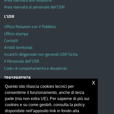
Area riservata alla redazione
Area riservata al personale dell’USR
L’USR
Ufficio Relazioni con il Pubblico
Ufficio stampa
Contatti
Ambiti territoriali
Incarichi dirigenziali non generali USR Sicilia
Il Personale dell’USR
Codici di comportamento e disciplinari
TRASPARENZA
x
Questo sito rilascia cookies tecnici per
Albo on line
consentirne il funzionamento, anche di terza
Amministrazione Trasparente
parte (ma non extra UE). Per saperne di più sui
Pubblici proclami
cookies e su come gestirli, consulta la policy
PTPCT per le Istituzioni scolastiche della Sicilia
disponibile nell'apposito link in fondo alla