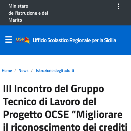
⋮
Ministero
dell'Istruzione e del
Merito
Ufficio Scolastico Regionale per la Sicilia
Home
News
Istruzione degli adulti
III Incontro del Gruppo
Tecnico di Lavoro del
Progetto OCSE “Migliorare
il riconoscimento dei crediti