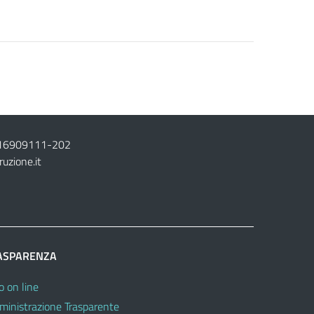
16909111
-
202
ruzione.it
ASPARENZA
o on line
inistrazione Trasparente