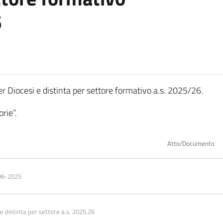
6
er Diocesi e distinta per settore formativo a.s. 2025/26.
rie”.
Atto/Documento
06-2025
e distinta per settore a.s. 2025.26