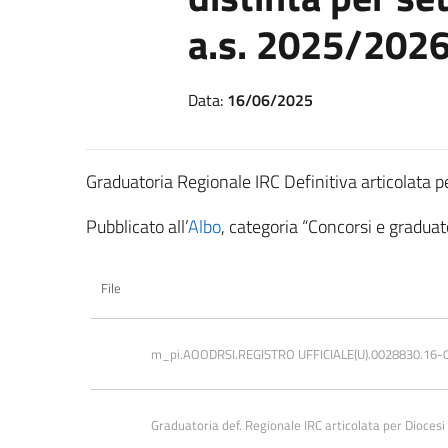
a.s. 2025/202
Data:
16/06/2025
Graduatoria Regionale IRC Definitiva articolata p
Pubblicato all’
Albo
, categoria “Concorsi e graduato
File
m_pi.AOODRSI.REGISTRO UFFICIALE(U).0028830.16-
Graduatoria def. Regionale IRC articolata per Diocesi 