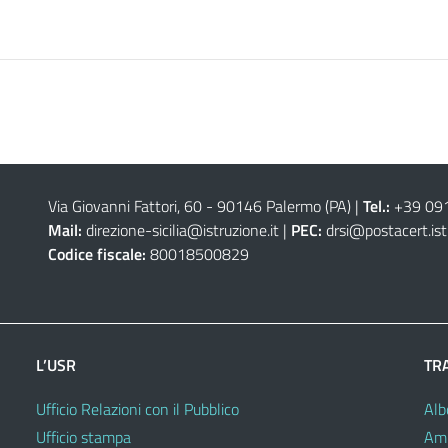
Via Giovanni Fattori, 60 - 90146 Palermo (PA)
|
Tel.:
+39 09
Mail:
direzione-sicilia@istruzione.it
|
PEC:
drsi@postacert.ist
Codice fiscale:
80018500829
L’USR
TR
Ufficio Relazioni con il Pubblico
Alb
Ufficio stampa
Amm