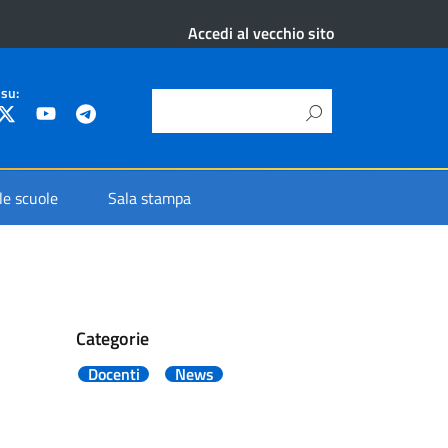
Accedi al vecchio sito
 su:
 le scuole
Sala stampa
Categorie
Docenti
News