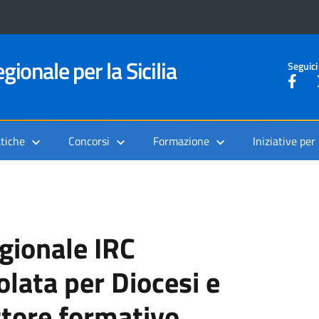
gionale per la Sicilia
Seguici
tiche
Concorsi
Formazione
Iniziative per
gionale IRC
colata per Diocesi e
ttore formativo