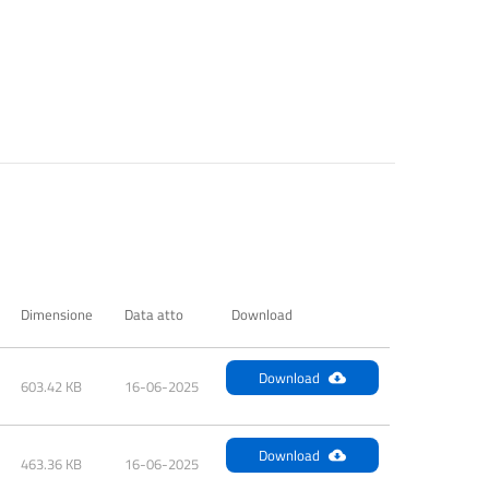
Dimensione
Data atto
Download
Download
603.42 KB
16-06-2025
Download
463.36 KB
16-06-2025