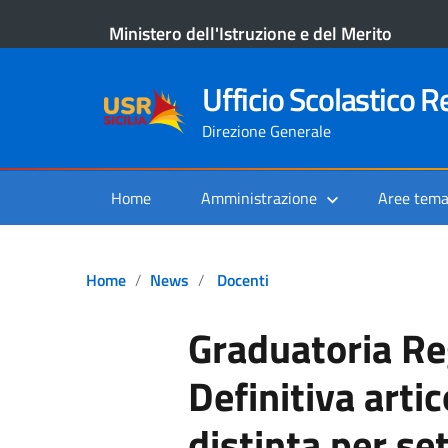
Ministero dell'Istruzione e del Merito
Ufficio Scolastico Re
Direzione Generale
Home
Amministrazione
Aree tema
Home
News
Docenti
Graduatoria Re
Definitiva arti
distinta per se