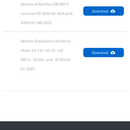
Decreto di Rettifica GM AM12 
Download
concorso DD 3059 del 2024 prot. 
37603.01-08-2025
Decreto Graduatoria ed elenco 
idonei art 2 d.l. 45-25 -cdc 
Download
AM12- SICILIA- prot. 32103.04-
07-2025