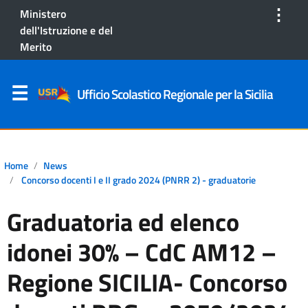
⋮
Ministero
dell'Istruzione e del
Merito
Ufficio Scolastico Regionale per la Sicilia
Home
News
Concorso docenti I e II grado 2024 (PNRR 2) - graduatorie
Graduatoria ed elenco
idonei 30% – CdC AM12 –
Regione SICILIA- Concorso