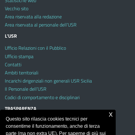
Statistiche web
Vecchio sito
Area riservata alla redazione
Area riservata al personale dell’USR
L’USR
Ufficio Relazioni con il Pubblico
Ufficio stampa
Contatti
Ambiti territoriali
Incarichi dirigenziali non generali USR Sicilia
Il Personale dell’USR
Codici di comportamento e disciplinari
TRASPARENZA
x
Questo sito rilascia cookies tecnici per
Albo on line
consentirne il funzionamento, anche di terza
Amministrazione Trasparente
parte (ma non extra UE). Per saperne di più sui