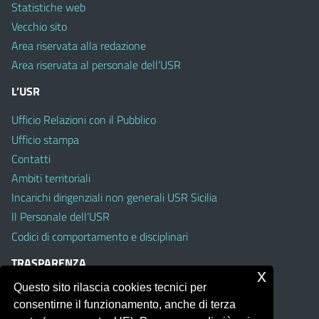
Statistiche web
Vecchio sito
Area riservata alla redazione
Area riservata al personale dell’USR
L’USR
Ufficio Relazioni con il Pubblico
Ufficio stampa
Contatti
Ambiti territoriali
Incarichi dirigenziali non generali USR Sicilia
Il Personale dell’USR
Codici di comportamento e disciplinari
TRASPARENZA
x
Questo sito rilascia cookies tecnici per
Albo on line
consentirne il funzionamento, anche di terza
Amministrazione Trasparente