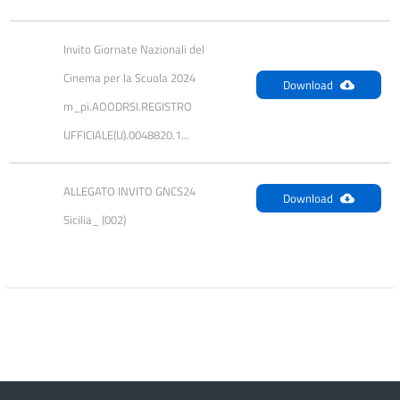
Invito Giornate Nazionali del 
Cinema per la Scuola 2024 
Download
m_pi.AOODRSI.REGISTRO 
UFFICIALE(U).0048820.1...
ALLEGATO INVITO GNCS24 
Download
Sicilia_ (002)