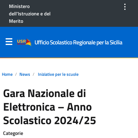
⋮
Ministero
dell'Istruzione e del
Merito
Ufficio Scolastico Regionale per la Sicilia
Home
News
Iniziative per le scuole
Gara Nazionale di
Elettronica – Anno
Scolastico 2024/25
Categorie