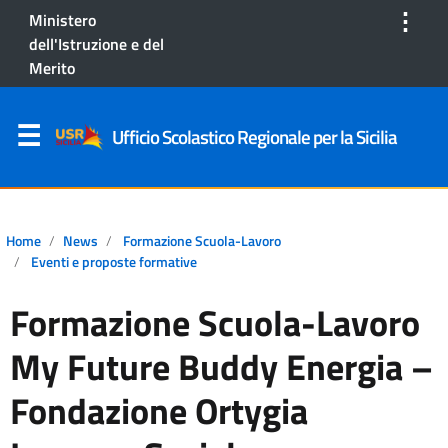
⋮
Ministero
dell'Istruzione e del
Merito
Ufficio Scolastico Regionale per la Sicilia
Home
News
Formazione Scuola-Lavoro
Eventi e proposte formative
Formazione Scuola-Lavoro
My Future Buddy Energia –
Fondazione Ortygia