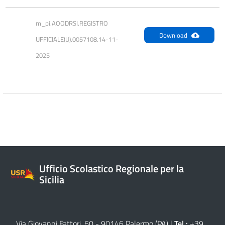
m_pi.AOODRSI.REGISTRO 
Download
UFFICIALE(U).0057108.14-11-
2025
Ufficio Scolastico Regionale per la
Sicilia
Via Giovanni Fattori, 60 - 90146 Palermo (PA)
|
Tel.:
+39