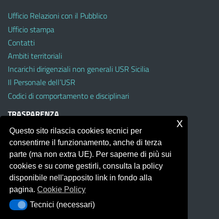
Ufficio Relazioni con il Pubblico
Ufficio stampa
Contatti
Ambiti territoriali
Incarichi dirigenziali non generali USR Sicilia
Il Personale dell’USR
Codici di comportamento e disciplinari
TRASPARENZA
x
Questo sito rilascia cookies tecnici per
Albo on line
consentirne il funzionamento, anche di terza
Amministrazione Trasparente
parte (ma non extra UE). Per saperne di più sui
Pubblici proclami
cookies e su come gestirli, consulta la policy
PTPCT per le Istituzioni scolastiche della Sicilia
disponibile nell'apposito link in fondo alla
Whistleblowing
pagina.
Cookie Policy
Obiettivi di Accessibilità
Tecnici (necessari)
Tecnici (necessari)