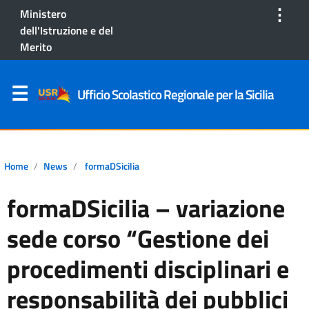
⋮
Ministero
dell'Istruzione e del
Merito
Ufficio Scolastico Regionale per la Sicilia
Home
News
formaDSicilia
formaDSicilia – variazione
sede corso “Gestione dei
procedimenti disciplinari e
responsabilità dei pubblici