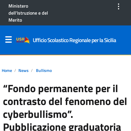
⋮
Ministero
dell'Istruzione e del
Merito
Ufficio Scolastico Regionale per la Sicilia
Home
News
Bullismo
“Fondo permanente per il
contrasto del fenomeno del
cyberbullismo”.
Pubblicazione graduatoria