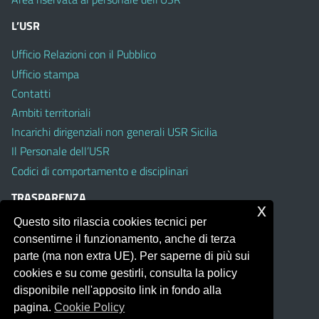
L’USR
Ufficio Relazioni con il Pubblico
Ufficio stampa
Contatti
Ambiti territoriali
Incarichi dirigenziali non generali USR Sicilia
Il Personale dell’USR
Codici di comportamento e disciplinari
TRASPARENZA
x
Questo sito rilascia cookies tecnici per
Albo on line
consentirne il funzionamento, anche di terza
Amministrazione Trasparente
parte (ma non extra UE). Per saperne di più sui
Pubblici proclami
cookies e su come gestirli, consulta la policy
PTPCT per le Istituzioni scolastiche della Sicilia
disponibile nell'apposito link in fondo alla
Whistleblowing
pagina.
Cookie Policy