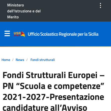
⋮
Ministero
dell'Istruzione e del
Merito
Ufficio Scolastico Regionale per la Sicilia
Home
News
Fondi strutturali
Fondi Strutturali Europei –
PN “Scuola e competenze”
2021-2027-Presentazione
candidature all’Avviso