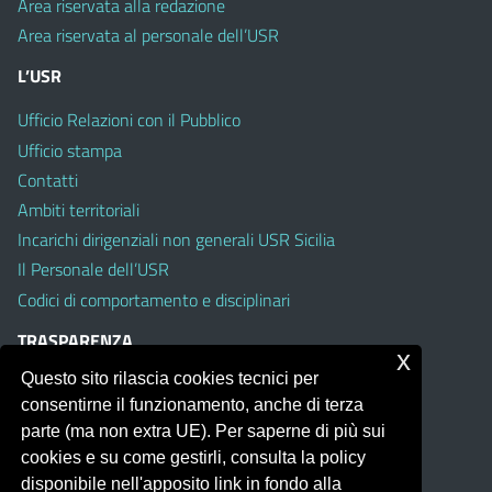
Area riservata alla redazione
Area riservata al personale dell’USR
L’USR
Ufficio Relazioni con il Pubblico
Ufficio stampa
Contatti
Ambiti territoriali
Incarichi dirigenziali non generali USR Sicilia
Il Personale dell’USR
Codici di comportamento e disciplinari
TRASPARENZA
x
Questo sito rilascia cookies tecnici per
Albo on line
consentirne il funzionamento, anche di terza
Amministrazione Trasparente
parte (ma non extra UE). Per saperne di più sui
Pubblici proclami
cookies e su come gestirli, consulta la policy
PTPCT per le Istituzioni scolastiche della Sicilia
disponibile nell'apposito link in fondo alla