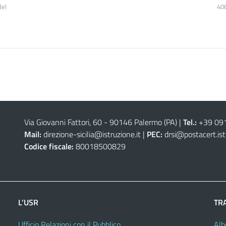
del
40
Via Giovanni Fattori, 60 - 90146 Palermo (PA)
|
Tel.:
+39 09
Mail:
direzione-sicilia@istruzione.it
|
PEC:
drsi@postacert.ist
Codice fiscale:
80018500829
L’USR
TR
Ufficio Relazioni con il Pubblico
Alb