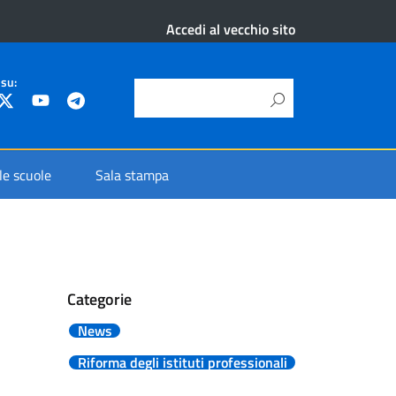
Accedi al vecchio sito
 su:
 le scuole
Sala stampa
Categorie
News
Riforma degli istituti professionali