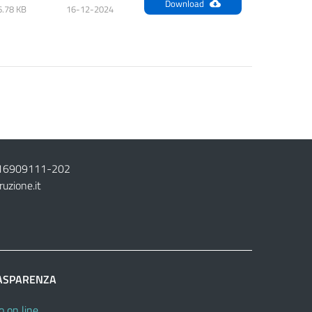
Download
6.78 KB
16-12-2024
16909111
-
202
ruzione.it
ASPARENZA
o on line