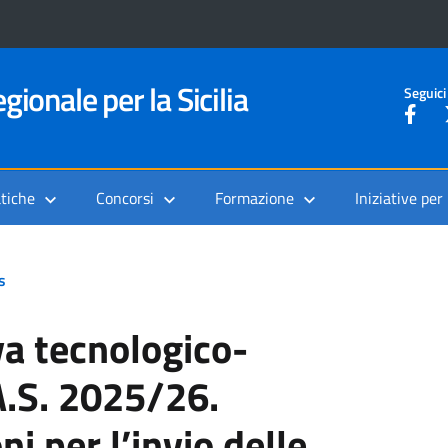
gionale per la Sicilia
Seguici
tiche
Concorsi
Formazione
Iniziative per
s
va tecnologico-
A.S. 2025/26.
i per l’invio delle