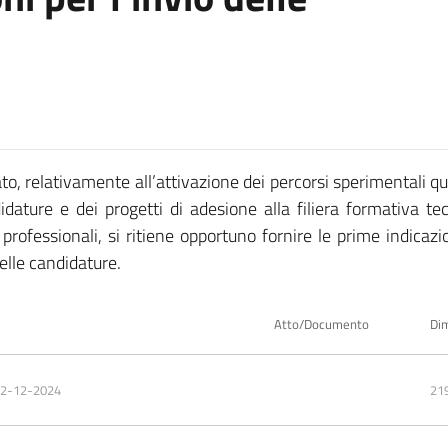
ato, relativamente all’attivazione dei percorsi sperimentali q
idature e dei progetti di adesione alla filiera formativa te
 e professionali, si ritiene opportuno fornire le prime indicazio
delle candidature.
Atto/Documento
Di
12-12-2024
21