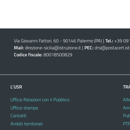
Via Giovanni Fattori, 60 - 90146 Palermo (PA)
|
Tel.:
+39 09
Mail:
direzione-sicilia@istruzione.it
|
PEC:
drsi@postacert.ist
Codice fiscale:
80018500829
L’USR
TR
Ufficio Relazioni con il Pubblico
Alb
Ufficio stampa
Amm
Contatti
Pub
Ambiti territoriali
PTP