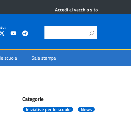
Accedi al vecchio sito
 su:
 le scuole
Sala stampa
Categorie
Iniziative per le scuole
News