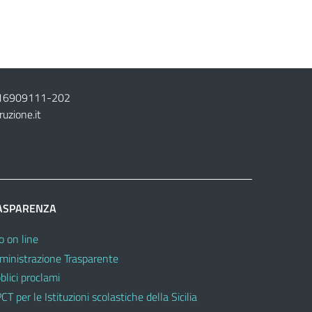
16909111
-
202
ruzione.it
ASPARENZA
o on line
inistrazione Trasparente
blici proclami
CT per le Istituzioni scolastiche della Sicilia