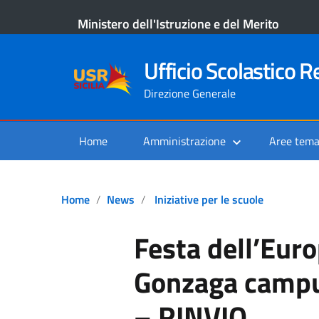
Ministero dell'Istruzione e del Merito
Ufficio Scolastico Re
Direzione Generale
Home
Amministrazione
Aree tema
Home
News
Iniziative per le scuole
Festa dell’Eur
Gonzaga campu
– RINVIO